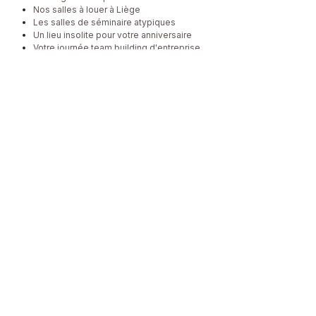
Nos salles à louer à Liège
Les salles de séminaire atypiques
Un lieu insolite pour votre anniversaire
Votre journée team building d'entreprise
Page d'accueil
A propos
Nos espaces
Conférences
Contactez-nous
FAQ
S'inscrire
Contact
+32 4 325 32 70
contact@rotterdam21.com