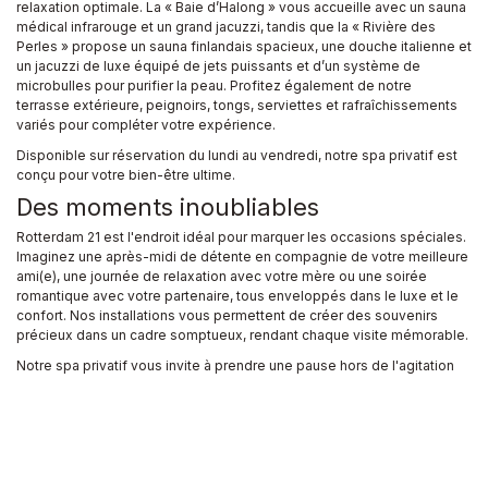
relaxation optimale. La « Baie d’Halong » vous accueille avec un sauna
médical infrarouge et un grand jacuzzi, tandis que la « Rivière des
Perles » propose un sauna finlandais spacieux, une douche italienne et
un jacuzzi de luxe équipé de jets puissants et d’un système de
microbulles pour purifier la peau. Profitez également de notre
terrasse extérieure, peignoirs, tongs, serviettes et rafraîchissements
variés pour compléter votre expérience.
Disponible sur réservation du lundi au vendredi, notre spa privatif est
conçu pour votre bien-être ultime.
Des moments inoubliables
Rotterdam 21 est l'endroit idéal pour marquer les occasions spéciales.
Imaginez une après-midi de détente en compagnie de votre meilleure
ami(e), une journée de relaxation avec votre mère ou une soirée
romantique avec votre partenaire, tous enveloppés dans le luxe et le
confort. Nos installations vous permettent de créer des souvenirs
précieux dans un cadre somptueux, rendant chaque visite mémorable.
Notre spa privatif vous invite à prendre une pause hors de l'agitation
du monde extérieur. Avec son ambiance zen, ses installations haut de
gamme et son équipe attentive, Rotterdam 21 représente l'ultime
évasion urbaine. Que vous cherchiez une retraite personnelle ou un
lieu exceptionnel pour partager un moment spécial, découvrez le luxe
du bien-être à son apogée. Venez vivre une expérience où chaque
moment est conçu pour votre détente et votre plaisir.