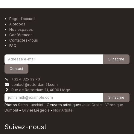
Page d'accueil
A propos
Nos espaces
Conférences
Contactez-nous
FAQ
S'inscrire
Contact
+32 4 325 32 70
contact@rotterdam21.com
Rue de Rotterdam 21, 4000 Liège
S'inscrire
Photos
Sarah Lucchini
- Oeuvres artistiques
Julie Grolls
-
Véronique
Dumont
-
Olivier Liégeois
-
Noir Artiste
Suivez-nous!