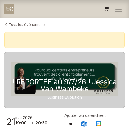
Se rendre au contenu
Tous les événements
! REPORTEE au 9/7/26 ! Jessica
Van Wambeke
Business Evolution
Ajouter au calendrier :
mai 2026
21
19:00
20:30