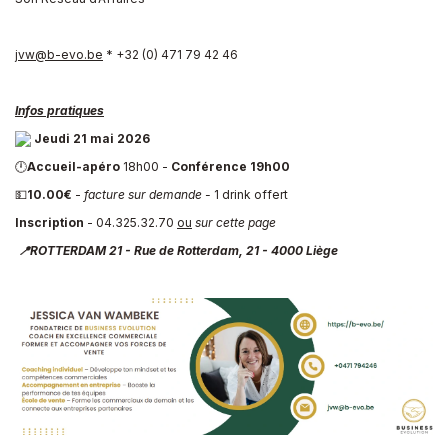
jvw@b-evo.be
* +32 (0) 471 79 42 46
Infos pratiques
Jeudi 21 mai 2026
🕛
Accueil-apéro
18h00 -
Conférence 19h00
💵
10.00€
-
facture sur demande -
1 drink offert
Inscription
- 04.325.32.70
ou
sur cette page
📍ROTTERDAM 21 - Rue de Rotterdam, 21 - 4000 Liège