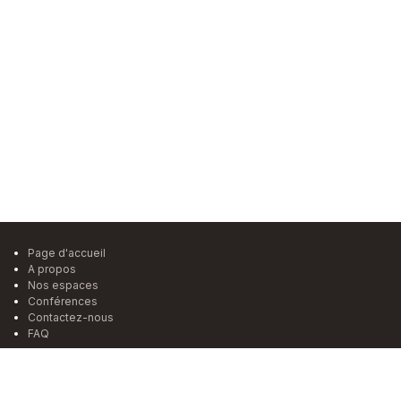
Page d'accueil
A propos
Nos espaces
Conférences
Contactez-nous
FAQ
S'inscrire