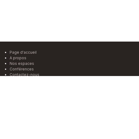
Page d'accueil
A propos
Nos espaces
Conférences
Contactez-nous
FAQ
S'inscrire
Contact
+32 4 325 32 70
contact@rotterdam21.com
Rue de Rotterdam 21, 4000 Liège
S'inscrire